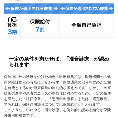
健
事
業
各
種
手
続
き
一定の条件を満たせば、「混合診療」が認め
申
られます
請
書
保険適用外の診療を受けた場合の医療費負担は、医療機関への健
一
康保険証提示の有無にかかわらず、保険適用の部分を含めた全額
覧
を自費とするのが健康保険の原則的な考え方です。しかし、医療
技術の進歩や患者のニーズの多様化に対応するため、一定の条件
よ
を満たした「評価療養」、「患者申出療養」または「選定療養」
く
であれば、保険適用部分については保険給付が行われます。
あ
このような、いわゆる「混合診療」を例外的に認める給付が保険
る
外併用療養費です。