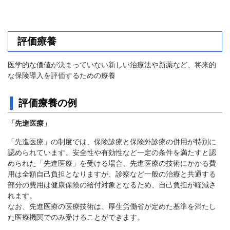
質
問
評価療養
組
合
案
医学的な価値が決まっていない新しい治療法や新薬など、将来的
内
な保険導入を評価するための療養
評価療養の例
「先進医療」
「先進医療」の制度では、保険診療と保険外診療の併用が特別に
認められています。安全性や有効性など一定の条件を満たすと認
められた「先進医療」を受ける場合、先進医療の技術にかかる費
用は全額自己負担となりますが、診察など一般の治療と共通する
部分の費用は健康保険の給付対象となるため、自己負担が軽減さ
れます。
なお、先進医療の医療技術は、厚生労働省が定めた基準を満たし
た医療機関でのみ受けることができます。