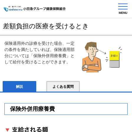
MENU
お問い合わせ
差額負担の医療を受けるとき
健
保険適用外の診療を受けた場合、一定
保
の条件を満たしていれば、保険適用部
の
分については「保険外併用療養費」と
し
して給付を受けることができます。
く
み
解説
よくある質問
健
保
の
給
保険外併用療養費
付
保