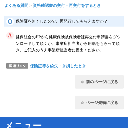
健
よくある質問
>
資格確認書の交付・再交付をするとき
事
業
保険証を無くしたので、再発行してもらえますか？
各
種
健保組合のHPから健康保険被保険者証再交付申請書をダウ
手
ンロードして頂くか、事業所担当者から用紙をもらって頂
続
き、ご記入のうえ事業所担当者に提出ください。
き
保険証等を紛失・き損したとき
申
請
書
前のページに戻る
一
覧
ページ先頭に戻る
よ
く
あ
メニュー
る