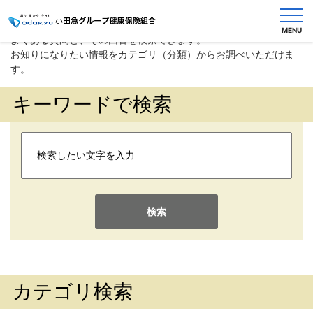
MENU
よくある質問と、その回答を検索できます。
お問い合わせ
お知りになりたい情報をカテゴリ（分類）からお調べいただけま
す。
キーワードで検索
健
保
の
し
く
み
健
検索
保
の
給
付
カテゴリ検索
保